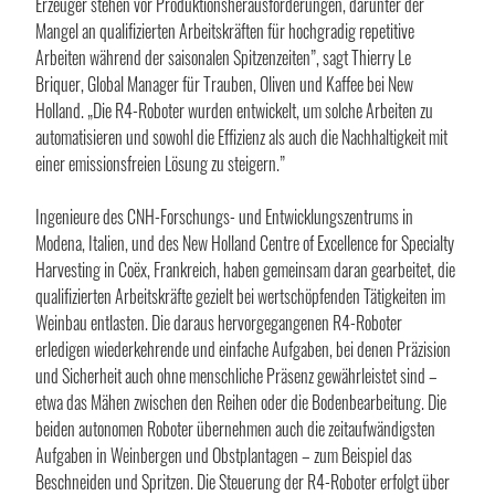
Erzeuger stehen vor Produktionsherausforderungen, darunter der
Mangel an qualifizierten Arbeitskräften für hochgradig repetitive
Arbeiten während der saisonalen Spitzenzeiten”, sagt Thierry Le
Briquer, Global Manager für Trauben, Oliven und Kaffee bei New
Holland. „Die R4-Roboter wurden entwickelt, um solche Arbeiten zu
automatisieren und sowohl die Effizienz als auch die Nachhaltigkeit mit
einer emissionsfreien Lösung zu steigern.”
Ingenieure des CNH-Forschungs- und Entwicklungszentrums in
Modena, Italien, und des New Holland Centre of Excellence for Specialty
Harvesting in Coëx, Frankreich, haben gemeinsam daran gearbeitet, die
qualifizierten Arbeitskräfte gezielt bei wertschöpfenden Tätigkeiten im
Weinbau entlasten. Die daraus hervorgegangenen R4-Roboter
erledigen wiederkehrende und einfache Aufgaben, bei denen Präzision
und Sicherheit auch ohne menschliche Präsenz gewährleistet sind –
etwa das Mähen zwischen den Reihen oder die Bodenbearbeitung. Die
beiden autonomen Roboter übernehmen auch die zeitaufwändigsten
Aufgaben in Weinbergen und Obstplantagen – zum Beispiel das
Beschneiden und Spritzen. Die Steuerung der R4-Roboter erfolgt über